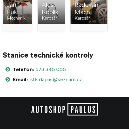
Jan
Aleš
Radovan
Pukl
Koplík
Mach
Mechanik
Karosář
Karosář
Stanice technické kontroly
Telefon:
573 345 055
Email:
stk.dapas@seznam.cz
Servis