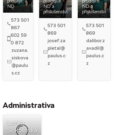
prodeje
prodejce
prodejce
ND
ND a
ND a
příslušenství
příslušenství
573 501
573 501
573 501
867
869
869
602 59
josef.za
dalibor.z
0 872
pletal@
avadil@
zuzana.
paulus.c
paulus.c
siskova
z
z
@paulu
s.cz
Administrativa
Lenka
Sokolínská