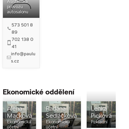
Asistentka
provozu
autosalonu
573 501 8
89
702 138 0
41
info@paulu
s.cz
Ekonomické oddělení
Alena
Radana
Lenka
Macková
Sedláčková
Picková
Ekonomická
Ekonomická
Pokladní
účetní
účetní