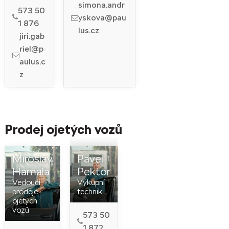
simona.andr
573 50
yskova@pau
1 876
lus.cz
jiri.gab
riel@p
aulus.c
z
Prodej ojetých vozů
Miroslav
Pavel
Hamala
Pektor
Vedoucí
Výkupní
prodeje
technik
ojetých
vozů
573 50
1 872