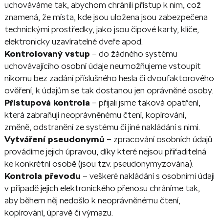
uchováváme tak, abychom chránili přístup k nim, což
znamená, že místa, kde jsou uložena jsou zabezpečena
technickými prostředky, jako jsou čipové karty, klíče,
elektronicky uzavíratelné dveře apod.
Kontrolovaný vstup
– do žádného systému
uchovávajícího osobní údaje neumožňujeme vstoupit
nikomu bez zadání příslušného hesla či dvoufaktorového
ověření, k údajům se tak dostanou jen oprávněné osoby.
Přístupová kontrola
– přijali jsme taková opatření,
která zabraňují neoprávněnému čtení, kopírování,
změně, odstranění ze systému či jiné nakládání s nimi.
Vytváření pseudonymů
– zpracování osobních údajů
provádíme jejich úpravou, díky které nejsou přiřaditelná
ke konkrétní osobě (jsou tzv. pseudonymyzována).
Kontrola převodu
– veškeré nakládání s osobními údaji
v případě jejich elektronického přenosu chráníme tak,
aby během něj nedošlo k neoprávněnému čtení,
kopírování, úpravě či výmazu.