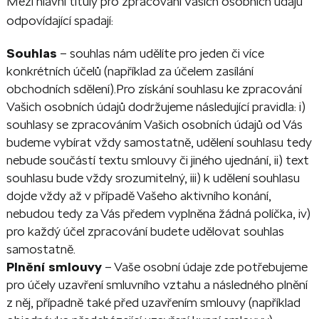
Mezi hlavní tituly pro zpracování Vašich osobních údajů
odpovídající spadají:
Souhlas
– souhlas nám udělíte pro jeden či více
konkrétních účelů (například za účelem zasílání
obchodních sdělení).Pro získání souhlasu ke zpracování
Vašich osobních údajů dodržujeme následující pravidla: i)
souhlasy se zpracováním Vašich osobních údajů od Vás
budeme vybírat vždy samostatně, udělení souhlasu tedy
nebude součástí textu smlouvy či jiného ujednání, ii) text
souhlasu bude vždy srozumitelný, iii) k udělení souhlasu
dojde vždy až v případě Vašeho aktivního konání,
nebudou tedy za Vás předem vyplněna žádná políčka, iv)
pro každý účel zpracování budete udělovat souhlas
samostatně.
Plnění smlouvy
– Vaše osobní údaje zde potřebujeme
pro účely uzavření smluvního vztahu a následného plnění
z něj, případně také před uzavřením smlouvy (například