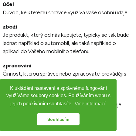
účel
Důvod, ke kterému správce využívá vaše osobní údaje.
zboží
Je produkt, který od nás kupujete, typicky se tak bude
jednat například o automobil, ale také například o
aplikaci do Vašeho mobilního telefonu.
zpracování
Činnost, kterou správce nebo zpracovatel provádějí s
osobními údaji.
K ukládání nastavení a správnému fungování
využíváme soubory cookies. Používáním webu s
zpracovatel
Osoba, která pro správce zpracovává osobní údaje.
jejich používáním souhlasíte.
Více informací
15. Kategorie údajů
Souhlasím