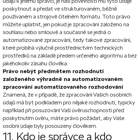
údajů k jinému správci, je naší povinností mu tyto údaje
poskytnout a předat ve strukturovaném, běžně
používaném a strojově čitelném formátu. Toto právo
můžete uplatnit, jen pokud je zpracování založeno na
souhlasu nebo smlouvě a současně se jedná o
automatizované zpracování, tedy takové zpracování,
které probíhá výlučně prostřednictvím technických
prostředků na základě předem určeného algoritmu a bez
jakéhokoliv zásahu člověka.
Právo nebýt předmětem rozhodnutí
založeného výhradně na automatizovaném
zpracování automatizovaného rozhodování
Znamená, že v případě, že zpracování Vašich osobních
údajů má být podkladem pro nějaké rozhodnutí, typicky
například při posuzování Vaší úvěruschopnosti před
poskytnutím úvěru, máte právo požádat, aby Vaše
osobní údaje byly posouzeny člověkem.
11. Kdo je správce a kdo